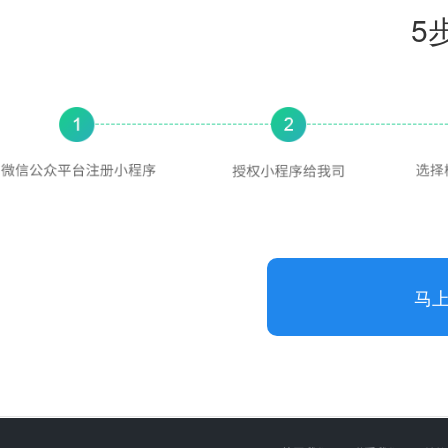
5
马
功能项目
服