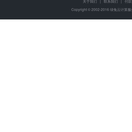
行业：
全部
全部
电商
电商
餐饮外卖
多门店
酒店
餐饮
建材
公司
汽修
家居
保健
零售
美食
关于我们
|
联系我们
|
付款
财务
医药
法务
外卖
酒业
超市
旅游
房产
家居
KTV
箱包
娱乐
美妆
婚庆
护肤
Copyright © 2002-2016 绿兔云计算服务,
去版
日用品
工具
母婴
家电
租车
婚庆
金融
房地产
丽人
场景：
全部
线上商城
官网品宣
在线点餐
到店预约
图片
类别：
全部
电商小程序
平台小程序
预约小程序
会员卡小
CD
授
小程序保障
自
快速注
微
特约