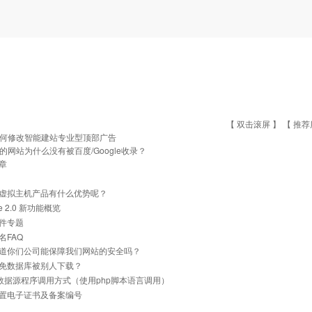
【 双击滚屏 】 【
推荐
何修改智能建站专业型顶部广告
的网站为什么没有被百度/Google收录？
章
虚拟主机产品有什么优势呢？
he 2.0 新功能概览
件专题
名FAQ
道你们公司能保障我们网站的安全吗？
免数据库被别人下载？
ql数据源程序调用方式（使用php脚本语言调用）
置电子证书及备案编号