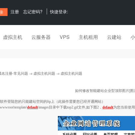
注册
忘记密码?
快捷登录:
虚拟主机
云服务器
VPS
主机租用
云建站
域名注册-常见问题
→
虚拟主机问题
→ 虚拟主机问题
如何修改智能建站企业型顶部图片[图片
软件登陆您的只能建站空间的
ftp
上（此操作需要您已经开通网站）
wwwroot\template\
default
\images
目录中下载
top2.gif
文件
,
如下图
2
，
default
为您当前使用