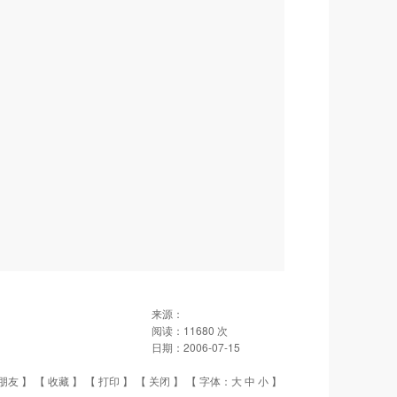
来源：
阅读：
11680
次
日期：
2006-07-15
朋友
】 【
收藏
】 【
打印
】 【
关闭
】 【 字体：
大
中
小
】