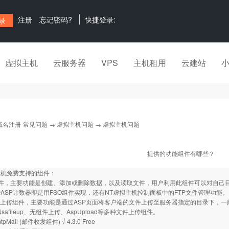
注册
忘记密码?
快捷登录:
虚拟主机
云服务器
VPS
主机租用
云建站
域名注册-常见问题
→
虚拟主机问题
→ 虚拟主机问题
提供的功能组件有哪些？
ws主机免费支持的组件：
组件，主要功能是创建、添加或删除数据，以及读取文件，用户利用此组件可以对自己
ASP计数器即是用FSO组件实现，还有NT虚拟主机控制面板中的FTP文件管理功能。
oad上传组件，主要功能是通过ASP页面将客户端的文件上传至服务器指定的目录下，
ad和safileup、无组件上传、AspUpload等多种文件上传组件。
mtpMail (邮件收发组件) √ 4.3.0 Free