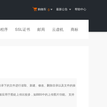
购物车
最新公告
帮助中心
0
小程序
SSL证书
邮局
云虚机
商标
目录下的文件进行读取、新建、修改、删除目录以及文件的操
一般应用于图处上传比较多，如BBS中的上传图片功能。 支持