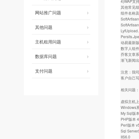
4)WAP
其他常见
网站推广问题
组件名称及
SoftArtisa
SoftArtis
其他问题
LyfUplo
Persits.Jp
主机租用问题
动易最新版组
数字人组
乔客文章
数据库问题
渐飞新闻
支付问题
注意：我
客户自己写
相关问题
虚拟主机上
Window
My Sql版本 
PHP版本 4.3.
Perl版本 v5
Sql Serve
IIS6.0