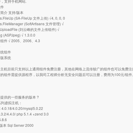
支持，支持手机网站.
组件
简介 支持/版本
ns.FileUp (SA-FileUp 文件上传) √4, 0, 0, 0
ans.FileManager (SoftArtisans 文件管理) √
ad.UploadFile (刘云峰的文件上传组件) √
eg (ASPJpeg) √ 1.3.0.0
件 √ 2005、2006、4.3
件
系统组件
出版系统
司主机目前只支持以上通用组件免费注册，其他在网络上流传较广的组件也可以免费注
的组件需提供源程序，以我司工程师分析无安全问题后可以注册，费用为100元/组件
：
提供的一些服务的版本 ?
s系列虚拟主机：
4.0.18/4.0.20/mysql5.0.22
2/4.4.0/ php 5.1.4 +zend 3.0
.8.6
r版本 Sql Server 2000