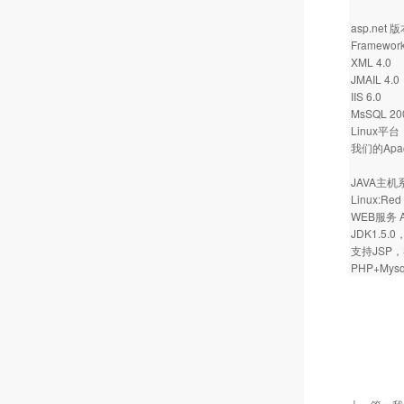
asp.net 
Framework
XML 4.0
JMAIL 4.0
IIS 6.0
MsSQL 20
Linux平台
我们的Apache
JAVA主
Linux:Red 
WEB服务 Ap
JDK1.5.0
支持JSP，S
PHP+Mysql