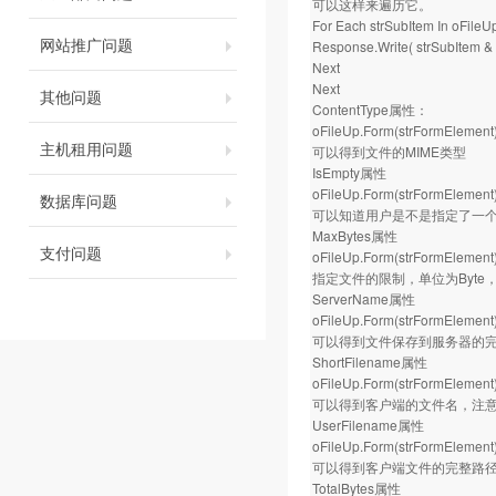
可以这样来遍历它。
For Each strSubItem In oFile
网站推广问题
Response.Write( strSubItem &
Next
Next
其他问题
ContentType属性：
oFileUp.Form(strFormElement
主机租用问题
可以得到文件的MIME类型
IsEmpty属性
oFileUp.Form(strFormElement
数据库问题
可以知道用户是不是指定了一
MaxBytes属性
支付问题
oFileUp.Form(strFormElemen
指定文件的限制，单位为Byte
ServerName属性
oFileUp.Form(strFormElemen
可以得到文件保存到服务器的
ShortFilename属性
oFileUp.Form(strFormElement
可以得到客户端的文件名，注
UserFilename属性
oFileUp.Form(strFormElement
可以得到客户端文件的完整路
TotalBytes属性