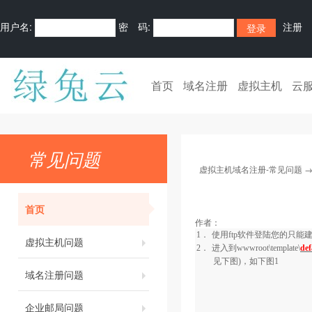
用户名:
密 码:
注册
首页
域名注册
虚拟主机
云
常见问题
虚拟主机域名注册-常见问题
首页
作者：
1．
使用
ftp
软件登陆您的只能
虚拟主机问题
2．
进入到
wwwroot\template\
def
见下图)，如下图
1
域名注册问题
企业邮局问题